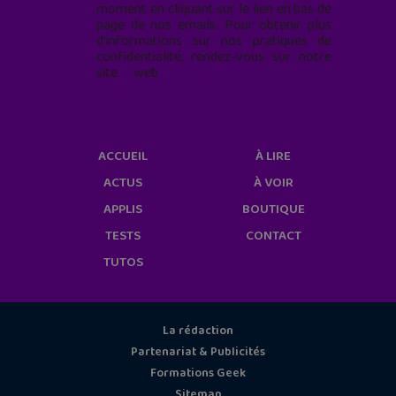
moment en cliquant sur le lien en bas de
page de nos emails. Pour obtenir plus
d'informations sur nos pratiques de
confidentialité, rendez-vous sur notre
site web
geekjunior.fr/informations-
cookies/
ACCUEIL
À LIRE
ACTUS
À VOIR
APPLIS
BOUTIQUE
TESTS
CONTACT
TUTOS
La rédaction
Partenariat & Publicités
Formations Geek
Sitemap