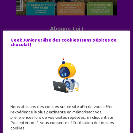
Abonne-toi !
11 numéros par an
Geek Junior utilise des cookies (sans pépites de
chocolat)
JE M'ABONNE !
Nous utilisons des cookies sur ce site afin de vous offrir
l'expérience la plus pertinente en mémorisant vos
préférences lors de vos visites répétées. En cliquant sur
"Accepter tout", vous consentez à l'utilisation de tous les
cookies.