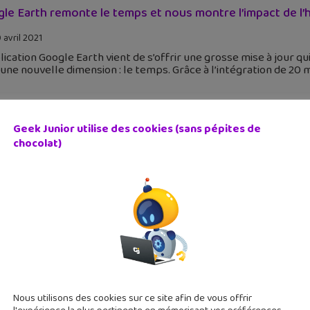
le Earth remonte le temps et nous montre l’impact de l’
 avril 2021
lication Google Earth vient de s’offrir une grosse mise à jou
une nouvelle dimension : le temps. Grâce à l’intégration de 20 m
Geek Junior utilise des cookies (sans pépites de
chocolat)
ouveau Google Earth t’offre le monde sur Chrome
 avril 2017
 nouvelle, tu n'auras plus à télécharger le logiciel pour profit
e navigateur Chrome et enrichi de nouvelles fonctions. Google E
Nous utilisons des cookies sur ce site afin de vous offrir