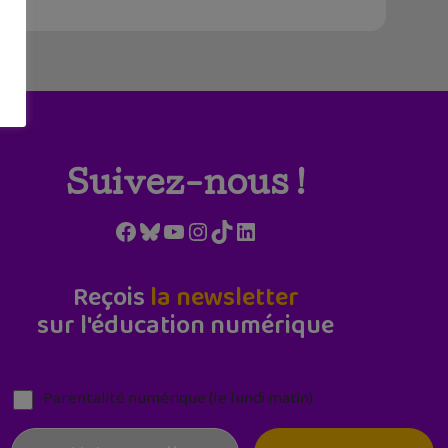
Suivez-nous !
Facebook
Bluesky
YouTube
Instagram
TikTok
LinkedIn
Reçois
la newsletter
sur l'éducation numérique
Parentalité numérique (le lundi matin)