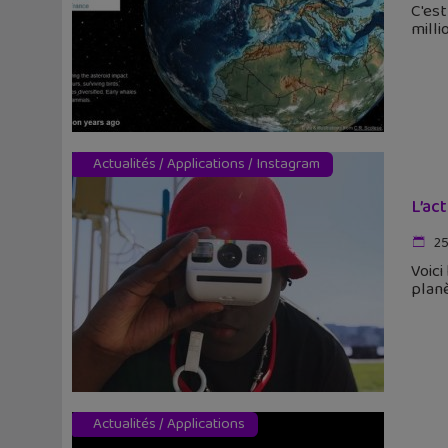
C'est
milli
Actualités
/
Applications
/
Instagram
L’ac
25
Voici
planè
Actualités
/
Applications