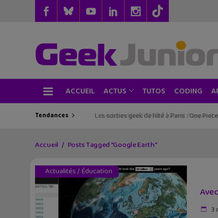
ACCUEIL
TUTOS
CODING
ACTUS
A
Tendances
Les sorties geek de l’été à Paris : One Pie
Accueil
Posts Tagged "Google Earth"
Actualités
/
Éducation
Avec
3 