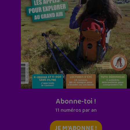
Abonne-toi !
11 numéros par an
JE M'ABONNE !