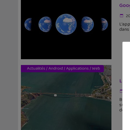
Goog
20
L’app
dans 
Actualités
/
Android
/
Applications
/
Web
Le n
27
Bonne
sur l
de