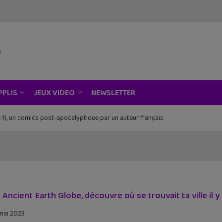
NEWSLETTER
PPLIS
JEUX VIDEO
 1), un comics post-apocalyptique par un auteur français
Piece au musée Grévin, Zoo Art Show, Passion Japon…
 Ancient Earth Globe, découvre où se trouvait ta ville il y a
mai 2023