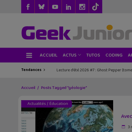
ACCUEIL
TUTOS
CODING
ACTUS
A
Tendances
Lecture d’été 2026 #7 : Ghost Pepper (tome
Les sorties geek de l’été à Paris : One 
Accueil
Posts Tagged "géologie"
Actualités
/
Éducation
Avec
3 