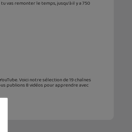
tu vas remonter le temps, jusqu'à il y a 750
YouTube. Voici notre sélection de 19 chaînes
nous publions 8 vidéos pour apprendre avec