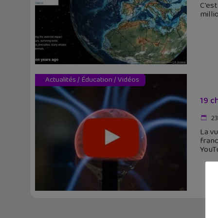
C'est
milli
Actualités
/
Éducation
/
Vidéos
19 c
23
La vu
franc
YouT