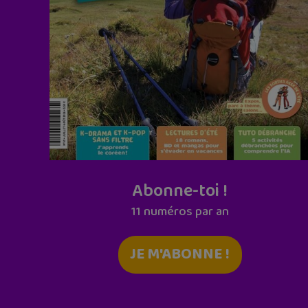
Abonne-toi !
11 numéros par an
JE M'ABONNE !