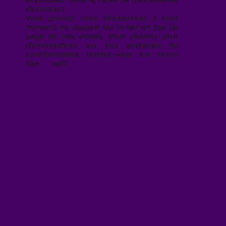
exploitées* dans le cadre de ma demande
de contact.
Vous pouvez vous désabonner à tout
moment en cliquant sur le lien en bas de
page de nos emails. Pour obtenir plus
d'informations sur nos pratiques de
confidentialité, rendez-vous sur notre
site web
geekjunior.fr/informations-
cookies/