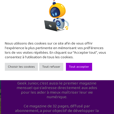
Nous utilisons des cookies sur ce site afin de vous offrir
l'expérience la plus pertinente en mémorisant vos préférences
lors de vos visites répétées. En cliquant sur "Accepter tout", vous
consentez à l'utilisation de tous les cookies.
Choisir les cookies
Tout refuser
Tout accepter
Geek Junior est le premier site de culture
numérique à destination des adolescents.
Geek Junior, c’est aussi le premier magazine
mensuel qui s’adresse directement aux ados
pour les aider à mieux maîtriser leur vie
numérique.
Ce magazine de 32 pages, diffusé par
abonnement, a pour objectif de développer la