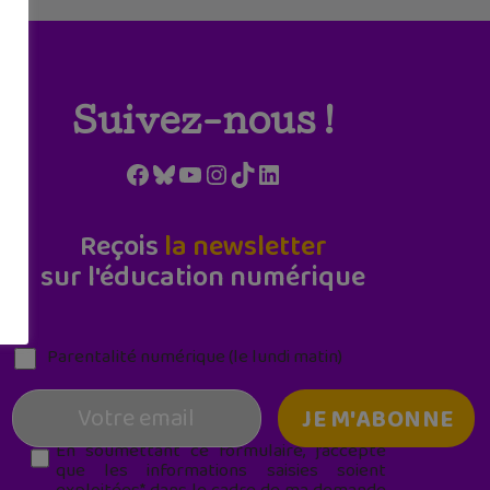
Suivez-nous !
Facebook
Bluesky
YouTube
Instagram
TikTok
LinkedIn
Reçois
la newsletter
sur l'éducation numérique
Parentalité numérique (le lundi matin)
En soumettant ce formulaire, j’accepte
que les informations saisies soient