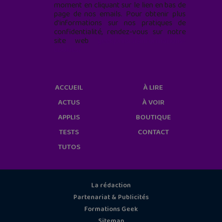
moment en cliquant sur le lien en bas de
page de nos emails. Pour obtenir plus
d'informations sur nos pratiques de
confidentialité, rendez-vous sur notre
site web
geekjunior.fr/informations-
cookies/
ACCUEIL
À LIRE
ACTUS
À VOIR
APPLIS
BOUTIQUE
TESTS
CONTACT
TUTOS
La rédaction
Partenariat & Publicités
Formations Geek
Sitemap