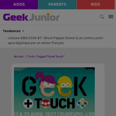
ADOS
PARENTS
KIDS
Tendances
Les sorties geek de l’été à Paris : One Piece au musée Grévin, Zoo Art
Show, Passion Japon…
Accueil
Posts Tagged "Geek Touch"