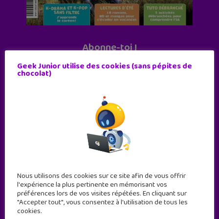
Abonne-toi !
11 numéros par an
Geek Junior utilise des cookies (sans pépites de
chocolat)
JE M'ABONNE !
Nous utilisons des cookies sur ce site afin de vous offrir
l'expérience la plus pertinente en mémorisant vos
préférences lors de vos visites répétées. En cliquant sur
"Accepter tout", vous consentez à l'utilisation de tous les
cookies.