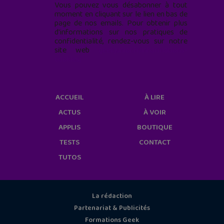
Vous pouvez vous désabonner à tout
moment en cliquant sur le lien en bas de
page de nos emails. Pour obtenir plus
d'informations sur nos pratiques de
confidentialité, rendez-vous sur notre
site web
geekjunior.fr/informations-
cookies/
ACCUEIL
À LIRE
ACTUS
À VOIR
APPLIS
BOUTIQUE
TESTS
CONTACT
TUTOS
La rédaction
Partenariat & Publicités
Formations Geek