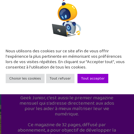
Nous utilisons des cookies sur ce site afin de vous offrir
l'expérience la plus pertinente en mémorisant vos préférences
lors de vos visites répétées. En cliquant sur "Accepter tout", vous
consentez à l'utilisation de tous les cookies.
Choisir les cookies
Tout refuser
Tout accepter
Geek Junior est le premier site de culture
numérique à destination des adolescents.
Geek Junior, c’est aussi le premier magazine
mensuel qui s’adresse directement aux ados
pour les aider à mieux maîtriser leur vie
numérique.
Ce magazine de 32 pages, diffusé par
abonnement, a pour objectif de développer la