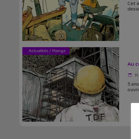
Cet a
dessi
Actualités
/
Manga
Au c
11
5 ans
ouvr