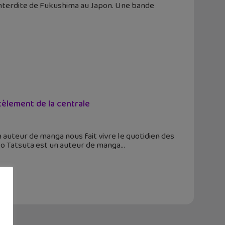
interdite de Fukushima au Japon. Une bande
èlement de la centrale
 auteur de manga nous fait vivre le quotidien des
to Tatsuta est un auteur de manga