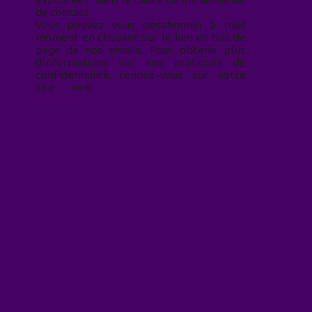
exploitées* dans le cadre de ma demande
de contact.
Vous pouvez vous désabonner à tout
moment en cliquant sur le lien en bas de
page de nos emails. Pour obtenir plus
d'informations sur nos pratiques de
confidentialité, rendez-vous sur notre
site web
geekjunior.fr/informations-
cookies/