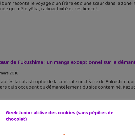
lbum raconte le voyage d’un frère et d’une sœur dans la zone 
née qui mêle yôkai, radioactivité et résilience !
œur de Fukushima : un manga exceptionnel sur le démant
 mars 2016
 après la catastrophe de la centrale nucléaire de Fukushima, un
iers qui s'occupent du démantèlement du site contaminé. Kazu
Geek Junior utilise des cookies (sans pépites de
chocolat)