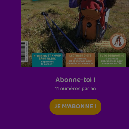
Abonne-toi !
11 numéros par an
JE M'ABONNE !