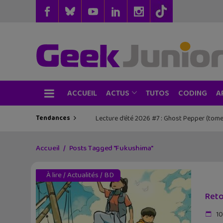
ACCUEIL
TUTOS
CODING
ACTUS
A
Tendances
Lecture d’été 2026 #7 : Ghost Pepper (tome
Accueil
Posts Tagged "Fukushima"
À lire
/
Actualités
/
BD
Reto
10