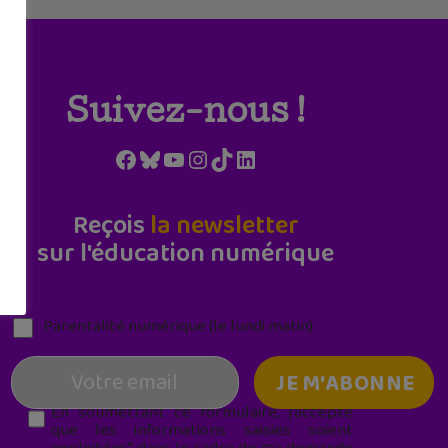
Suivez-nous !
Facebook
Bluesky
YouTube
Instagram
TikTok
LinkedIn
Reçois
la newsletter
sur l'éducation numérique
Parentalité numérique (le lundi matin)
En soumettant ce formulaire, j’accepte
que les informations saisies soient