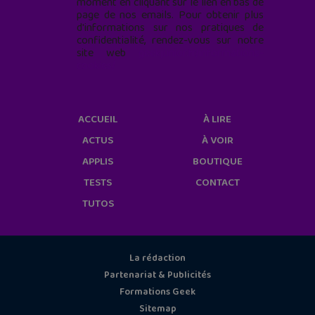
moment en cliquant sur le lien en bas de
page de nos emails. Pour obtenir plus
d'informations sur nos pratiques de
confidentialité, rendez-vous sur notre
site web
geekjunior.fr/informations-
cookies/
ACCUEIL
À LIRE
ACTUS
À VOIR
APPLIS
BOUTIQUE
TESTS
CONTACT
TUTOS
La rédaction
Partenariat & Publicités
Formations Geek
Sitemap