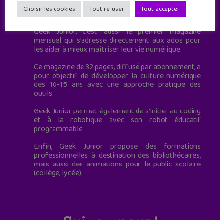
Geek Junior est le premier site de culture numérique
Choisir les cookies
Tout refuser
Tout accepter
à destination des adolescents.
Geek Junior, c’est aussi le premier magazine
mensuel qui s’adresse directement aux ados pour
les aider à mieux maîtriser leur vie numérique.
Ce magazine de 32 pages, diffusé par abonnement, a
pour objectif de développer la culture numérique
des 10-15 ans avec une approche pratique des
outils.
Geek Junior permet également de s'initier au coding
et à la robotique avec son robot éducatif
programmable.
Enfin, Geek Junior propose des formations
professionnelles à destination des bibliothécaires,
mais aussi des animations pour le public scolaire
(collège, lycée).