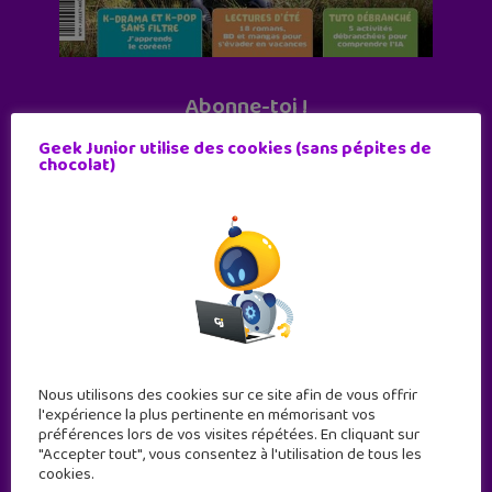
Abonne-toi !
11 numéros par an
Geek Junior utilise des cookies (sans pépites de
chocolat)
JE M'ABONNE !
Nous utilisons des cookies sur ce site afin de vous offrir
l'expérience la plus pertinente en mémorisant vos
préférences lors de vos visites répétées. En cliquant sur
"Accepter tout", vous consentez à l'utilisation de tous les
cookies.