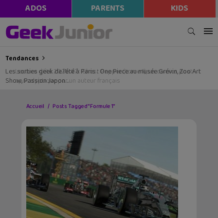
ADOS
PARENTS
KIDS
Tendances
Les sorties geek de l’été à Paris : One Piece au musée Grévin, Zoo Art
Show, Passion Japon…
Accueil
Posts Tagged "Formule 1"