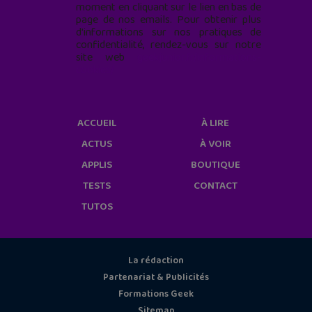
moment en cliquant sur le lien en bas de
page de nos emails. Pour obtenir plus
d'informations sur nos pratiques de
confidentialité, rendez-vous sur notre
site web
geekjunior.fr/informations-
cookies/
ACCUEIL
À LIRE
ACTUS
À VOIR
APPLIS
BOUTIQUE
TESTS
CONTACT
TUTOS
La rédaction
Partenariat & Publicités
Formations Geek
Sitemap