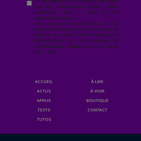
En soumettant ce formulaire, j’accepte
que les informations saisies soient
exploitées* dans le cadre de ma
demande de contact.
Vous pouvez vous désabonner à tout
moment en cliquant sur le lien en bas de
page de nos emails. Pour obtenir plus
d'informations sur nos pratiques de
confidentialité, rendez-vous sur notre
site web
geekjunior.fr/informations-
cookies/
ACCUEIL
À LIRE
ACTUS
À VOIR
APPLIS
BOUTIQUE
TESTS
CONTACT
TUTOS