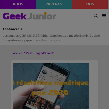
ADOS
PARENTS
KIDS
Tendances
Les sorties geek de l’été à Paris : One Piece au musée Grévin, Zoo Art
Show, Passion Japon…
Accueil
Posts Tagged "Forest"