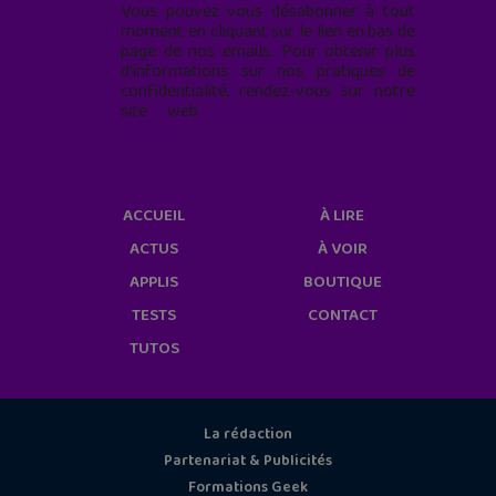
Vous pouvez vous désabonner à tout
moment en cliquant sur le lien en bas de
page de nos emails. Pour obtenir plus
d'informations sur nos pratiques de
confidentialité, rendez-vous sur notre
site web
geekjunior.fr/informations-
cookies/
ACCUEIL
À LIRE
ACTUS
À VOIR
APPLIS
BOUTIQUE
TESTS
CONTACT
TUTOS
La rédaction
Partenariat & Publicités
Formations Geek