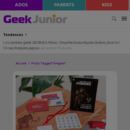
ADOS
PARENTS
KIDS
Tendances
Les sorties geek de l’été à Paris : One Piece au musée Grévin, Zoo Art
Show, Passion Japon…
Accueil
Posts Tagged "énigme"