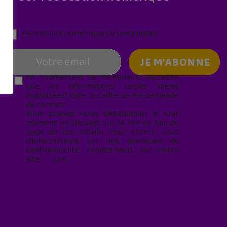
Parentalité numérique (le lundi matin)
En soumettant ce formulaire, j’accepte
que les informations saisies soient
exploitées* dans le cadre de ma demande
de contact.
Vous pouvez vous désabonner à tout
moment en cliquant sur le lien en bas de
page de nos emails. Pour obtenir plus
d'informations sur nos pratiques de
confidentialité, rendez-vous sur notre
site web
geekjunior.fr/informations-
cookies/