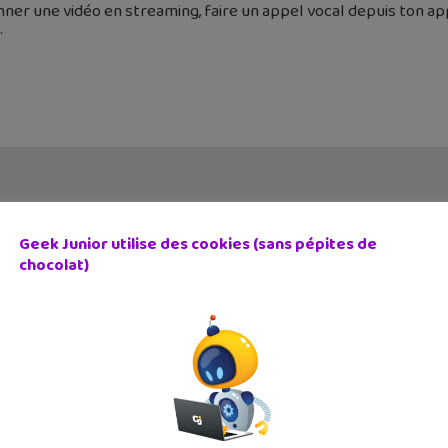
nner une vidéo en streaming, faire un appel vocal depuis ton a
Geek Junior utilise des cookies (sans pépites de
chocolat)