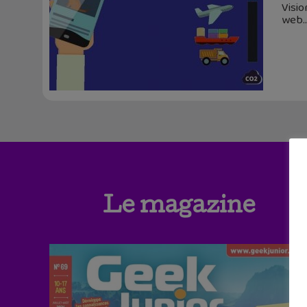
Visio
web
Le magazine