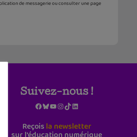
pplication de messagerie ou consulter une page
Suivez-nous !
Facebook
Bluesky
YouTube
Instagram
TikTok
LinkedIn
Reçois
la newsletter
sur l'éducation numérique