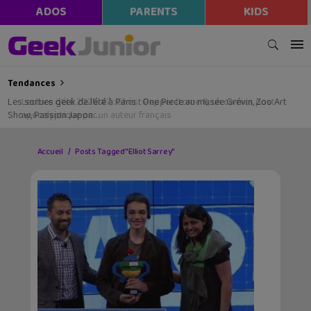
ADOS
PARENTS
KIDS
Tendances
Les sorties geek de l’été à Paris : One Piece au musée Grévin, Zoo Art
Show, Passion Japon…
Accueil
Posts Tagged "Elliot Sarrey"