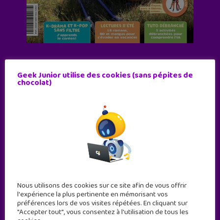
Abonne-toi !
Geek Junior utilise des cookies (sans pépites de
11 numéros par an
chocolat)
JE M'ABONNE !
Nous utilisons des cookies sur ce site afin de vous offrir
l'expérience la plus pertinente en mémorisant vos
préférences lors de vos visites répétées. En cliquant sur
"Accepter tout", vous consentez à l'utilisation de tous les