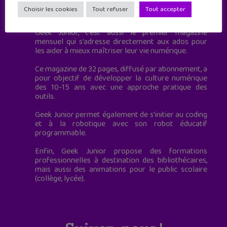
Geek Junior est le premier site de culture numérique
Choisir les cookies
Tout refuser
Tout accepter
à destination des adolescents.
Geek Junior, c’est aussi le premier magazine
mensuel qui s’adresse directement aux ados pour
les aider à mieux maîtriser leur vie numérique.
Ce magazine de 32 pages, diffusé par abonnement, a
pour objectif de développer la culture numérique
des 10-15 ans avec une approche pratique des
outils.
Geek Junior permet également de s'initier au coding
et à la robotique avec son robot éducatif
programmable.
Enfin, Geek Junior propose des formations
professionnelles à destination des bibliothécaires,
mais aussi des animations pour le public scolaire
(collège, lycée).