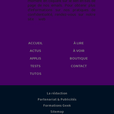
moment en cliquant sur le lien en bas de
page de nos emails. Pour obtenir plus
d'informations sur nos pratiques de
confidentialité, rendez-vous sur notre
site web
geekjunior.fr/informations-
cookies/
ACCUEIL
À LIRE
ACTUS
À VOIR
APPLIS
BOUTIQUE
TESTS
CONTACT
TUTOS
La rédaction
Partenariat & Publicités
Formations Geek
Sitemap