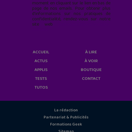
moment en cliquant sur le lien en bas de
page de nos emails. Pour obtenir plus
d'informations sur nos pratiques de
confidentialité, rendez-vous sur notre
site web
geekjunior.fr/informations-
cookies/
ACCUEIL
À LIRE
ACTUS
À VOIR
APPLIS
BOUTIQUE
TESTS
CONTACT
TUTOS
La rédaction
Partenariat & Publicités
Formations Geek
Sitemap