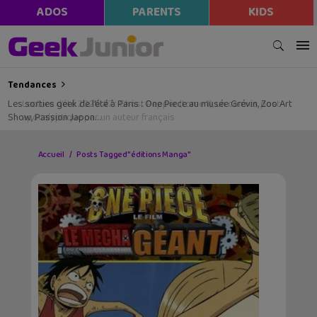
ADOS
PARENTS
KIDS
Tendances
Les sorties geek de l’été à Paris : One Piece au musée Grévin, Zoo Art
Show, Passion Japon…
Accueil
Posts Tagged "éditions Manga"