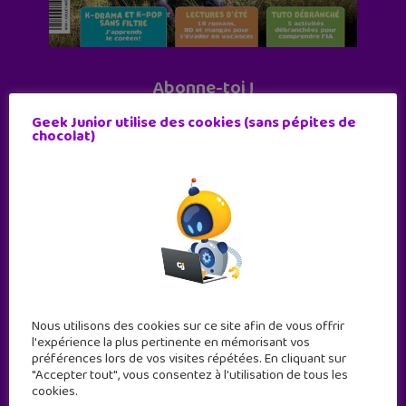
Abonne-toi !
11 numéros par an
Geek Junior utilise des cookies (sans pépites de
chocolat)
JE M'ABONNE !
Nous utilisons des cookies sur ce site afin de vous offrir
l'expérience la plus pertinente en mémorisant vos
préférences lors de vos visites répétées. En cliquant sur
"Accepter tout", vous consentez à l'utilisation de tous les
cookies.