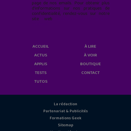
page de nos emails. Pour obtenir plus
d'informations sur nos pratiques de
confidentialité, rendez-vous sur notre
site web
geekjunior.fr/informations-
cookies/
ACCUEIL
À LIRE
ACTUS
À VOIR
APPLIS
BOUTIQUE
TESTS
CONTACT
TUTOS
La rédaction
Partenariat & Publicités
Formations Geek
Sitemap