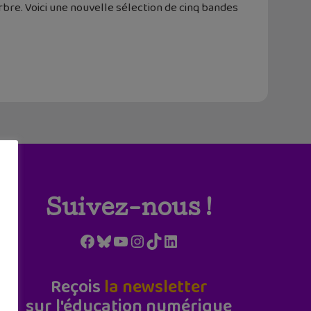
rbre. Voici une nouvelle sélection de cinq bandes
Suivez-nous !
Facebook
Bluesky
YouTube
Instagram
TikTok
LinkedIn
Reçois
la newsletter
sur l'éducation numérique