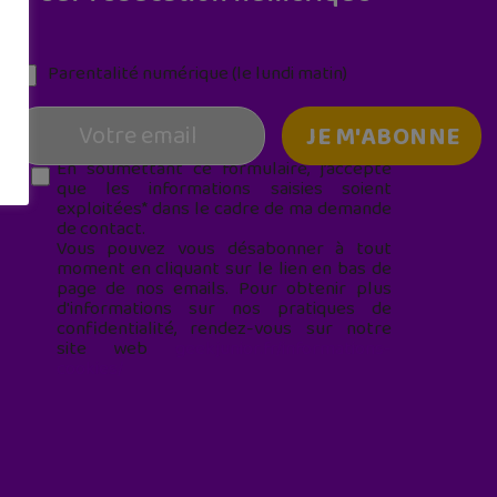
Parentalité numérique (le lundi matin)
En soumettant ce formulaire, j’accepte
que les informations saisies soient
exploitées* dans le cadre de ma demande
de contact.
Vous pouvez vous désabonner à tout
moment en cliquant sur le lien en bas de
page de nos emails. Pour obtenir plus
d'informations sur nos pratiques de
confidentialité, rendez-vous sur notre
site web
geekjunior.fr/informations-
cookies/