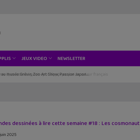
NEWSLETTER
PPLIS
JEUX VIDEO
ce au musée Grévin, Zoo Art Show, Passion Japon…
ndes dessinées à lire cette semaine #18 : Les cosmonautes
 juin 2025