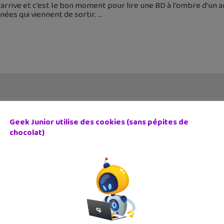
 arrive et c'est le bon moment pour lire une BD à l'ombre d'un a
nées qui viennent de sortir.
Geek Junior utilise des cookies (sans pépites de
chocolat)