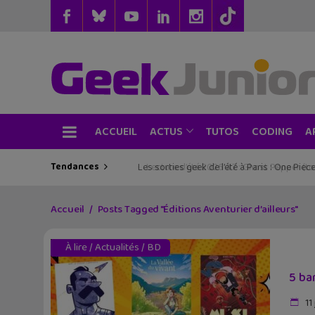
ACCUEIL
TUTOS
CODING
ACTUS
A
Tendances
Les sorties geek de l’été à Paris : One Pie
Accueil
Posts Tagged "Éditions Aventurier d’ailleurs"
À lire
/
Actualités
/
BD
5 ba
11