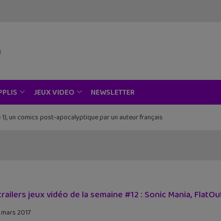
NEWSLETTER
PPLIS
JEUX VIDEO
ce au musée Grévin, Zoo Art Show, Passion Japon…
trailers jeux vidéo de la semaine #12 : Sonic Mania, FlatOu
 mars 2017