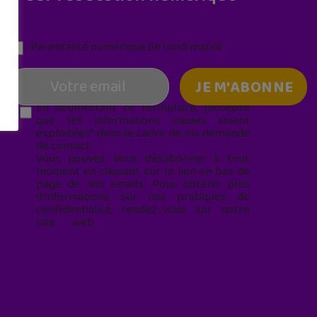
Parentalité numérique (le lundi matin)
En soumettant ce formulaire, j’accepte
que les informations saisies soient
exploitées* dans le cadre de ma demande
de contact.
Vous pouvez vous désabonner à tout
moment en cliquant sur le lien en bas de
page de nos emails. Pour obtenir plus
d'informations sur nos pratiques de
confidentialité, rendez-vous sur notre
site web
geekjunior.fr/informations-
cookies/