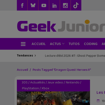
ACCUEIL
TUTOS
CODING
ACTUS
A
Tendances
Les sorties geek de l’été à Paris : One Pie
Accueil
Posts Tagged "Dragon Quest Heroes II"
3DS
/
Actualités
/
Jeux video
/
Nintendo
/
PlayStation
/
Xbox
Les 
19