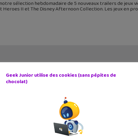
 notre sélection hebdomadaire de 5 nouveaux trailers de jeux vi
 Heroes II et The Disney Afternoon Collection. Les jeux en pro
Geek Junior utilise des cookies (sans pépites de
chocolat)