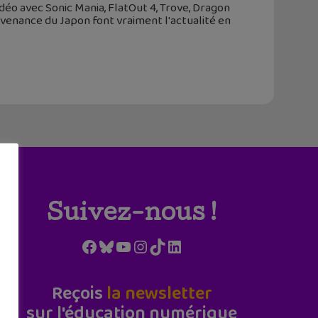
déo avec Sonic Mania, FlatOut 4, Trove, Dragon
venance du Japon font vraiment l'actualité en
Suivez-nous !
Facebook
Bluesky
YouTube
Instagram
TikTok
LinkedIn
Reçois
la newsletter
sur l'éducation numérique