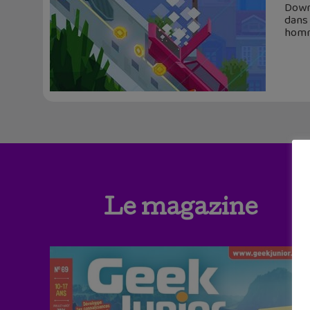
Downh
dans 
hom
Le magazine