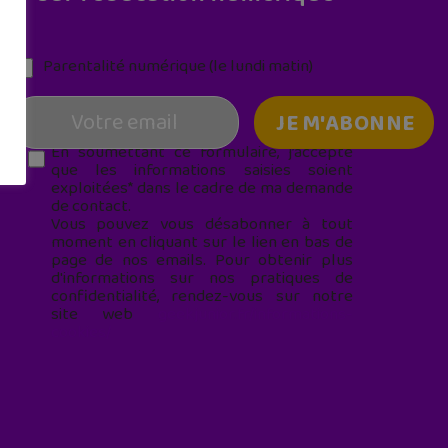
Parentalité numérique (le lundi matin)
En soumettant ce formulaire, j’accepte
que les informations saisies soient
exploitées* dans le cadre de ma demande
de contact.
Vous pouvez vous désabonner à tout
moment en cliquant sur le lien en bas de
page de nos emails. Pour obtenir plus
d'informations sur nos pratiques de
confidentialité, rendez-vous sur notre
site web
geekjunior.fr/informations-
cookies/