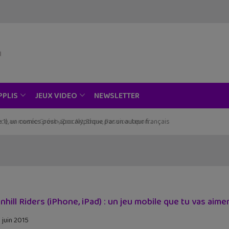
NEWSLETTER
PPLIS
JEUX VIDEO
ce au musée Grévin, Zoo Art Show, Passion Japon…
hill Riders (iPhone, iPad) : un jeu mobile que tu vas aime
 juin 2015