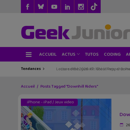
ACCUEIL
TUTOS
CODING
ACTUS
A
Tendances
Les sorties geek de l’été à Paris : One Pie
Accueil
Posts Tagged "Downhill Riders"
iPhone - iPad
/
Jeux video
Down
26