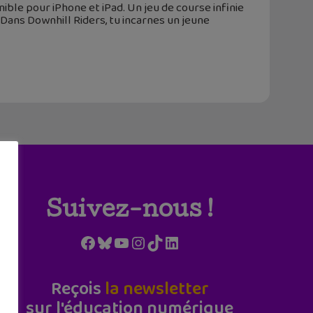
ble pour iPhone et iPad. Un jeu de course infinie
 Dans Downhill Riders, tu incarnes un jeune
Suivez-nous !
Facebook
Bluesky
YouTube
Instagram
TikTok
LinkedIn
Reçois
la newsletter
sur l'éducation numérique