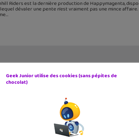
ill Riders est la dernière production de Happymagenta, disponi
lequel dévaler une pente n'est vraiment pas une mince affaire.
me
Geek Junior utilise des cookies (sans pépites de
chocolat)