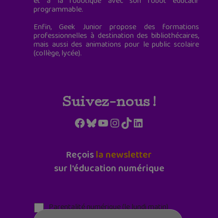
et à la robotique avec son robot éducatif
programmable.
Enfin, Geek Junior propose des formations
professionnelles à destination des bibliothécaires,
mais aussi des animations pour le public scolaire
(collège, lycée).
Suivez-nous !
Facebook
Bluesky
YouTube
Instagram
TikTok
LinkedIn
Reçois
la newsletter
sur l'éducation numérique
Parentalité numérique (le lundi matin)