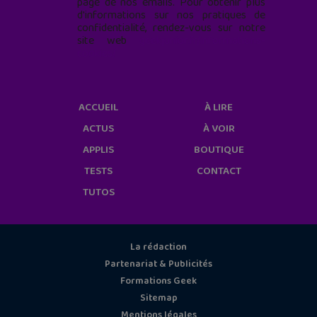
page de nos emails. Pour obtenir plus
d'informations sur nos pratiques de
confidentialité, rendez-vous sur notre
site web
geekjunior.fr/informations-
cookies/
ACCUEIL
À LIRE
ACTUS
À VOIR
APPLIS
BOUTIQUE
TESTS
CONTACT
TUTOS
La rédaction
Partenariat & Publicités
Formations Geek
Sitemap
Mentions légales