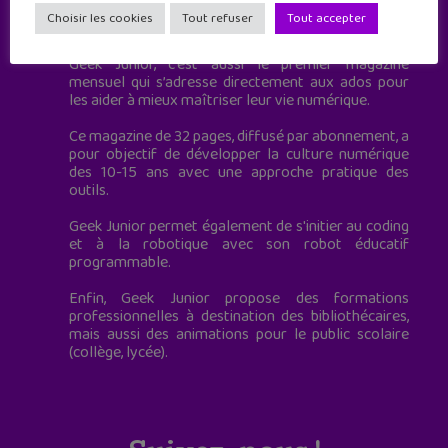
Geek Junior est le premier site de culture numérique
Choisir les cookies
Tout refuser
Tout accepter
à destination des adolescents.
Geek Junior, c’est aussi le premier magazine
mensuel qui s’adresse directement aux ados pour
les aider à mieux maîtriser leur vie numérique.
Ce magazine de 32 pages, diffusé par abonnement, a
pour objectif de développer la culture numérique
des 10-15 ans avec une approche pratique des
outils.
Geek Junior permet également de s'initier au coding
et à la robotique avec son robot éducatif
programmable.
Enfin, Geek Junior propose des formations
professionnelles à destination des bibliothécaires,
mais aussi des animations pour le public scolaire
(collège, lycée).