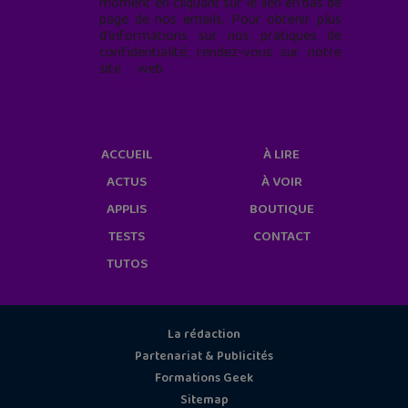
moment en cliquant sur le lien en bas de
page de nos emails. Pour obtenir plus
d'informations sur nos pratiques de
confidentialité, rendez-vous sur notre
site web
geekjunior.fr/informations-
cookies/
ACCUEIL
À LIRE
ACTUS
À VOIR
APPLIS
BOUTIQUE
TESTS
CONTACT
TUTOS
La rédaction
Partenariat & Publicités
Formations Geek
Sitemap