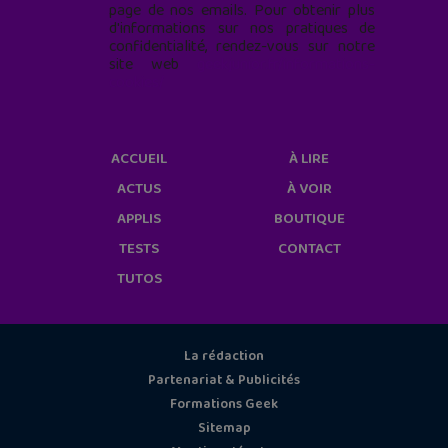
page de nos emails. Pour obtenir plus
d'informations sur nos pratiques de
confidentialité, rendez-vous sur notre
site web
geekjunior.fr/informations-
cookies/
ACCUEIL
À LIRE
ACTUS
À VOIR
APPLIS
BOUTIQUE
TESTS
CONTACT
TUTOS
La rédaction
Partenariat & Publicités
Formations Geek
Sitemap