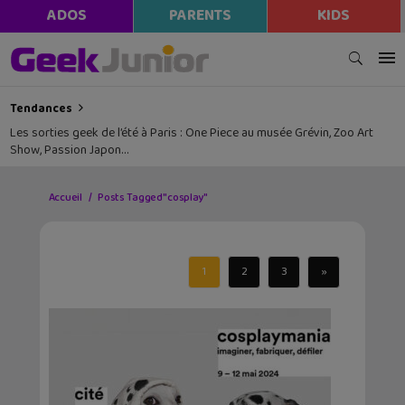
ADOS
PARENTS
KIDS
Tendances
Les sorties geek de l’été à Paris : One Piece au musée Grévin, Zoo Art
Show, Passion Japon…
Accueil
Posts Tagged "cosplay"
1
2
3
»