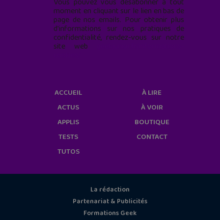
Vous pouvez vous désabonner à tout
moment en cliquant sur le lien en bas de
page de nos emails. Pour obtenir plus
d'informations sur nos pratiques de
confidentialité, rendez-vous sur notre
site web
geekjunior.fr/informations-
cookies/
ACCUEIL
À LIRE
ACTUS
À VOIR
APPLIS
BOUTIQUE
TESTS
CONTACT
TUTOS
La rédaction
Partenariat & Publicités
Formations Geek