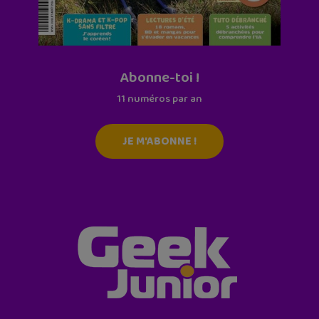
Abonne-toi !
11 numéros par an
JE M'ABONNE !