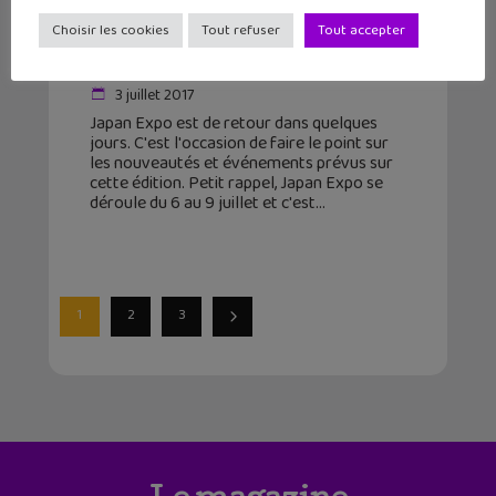
Japan Expo (6 au 9 juillet 2017) fête
Choisir les cookies
Tout refuser
Tout accepter
l’animation japonaise !
3 juillet 2017
Japan Expo est de retour dans quelques
jours. C'est l'occasion de faire le point sur
les nouveautés et événements prévus sur
cette édition. Petit rappel, Japan Expo se
déroule du 6 au 9 juillet et c'est
1
2
3