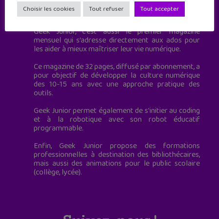
Geek Junior est le premier site de culture numérique
Choisir les cookies
Tout refuser
Tout accepter
à destination des adolescents.
Geek Junior, c’est aussi le premier magazine
mensuel qui s’adresse directement aux ados pour
les aider à mieux maîtriser leur vie numérique.
Ce magazine de 32 pages, diffusé par abonnement, a
pour objectif de développer la culture numérique
des 10-15 ans avec une approche pratique des
outils.
Geek Junior permet également de s'initier au coding
et à la robotique avec son robot éducatif
programmable.
Enfin, Geek Junior propose des formations
professionnelles à destination des bibliothécaires,
mais aussi des animations pour le public scolaire
(collège, lycée).