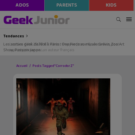
ADOS
PARENTS
KIDS
Tendances
Les sorties geek de l’été à Paris : One Piece au musée Grévin, Zoo Art
Show, Passion Japon…
Accueil
Posts Tagged "Corrodor Z"