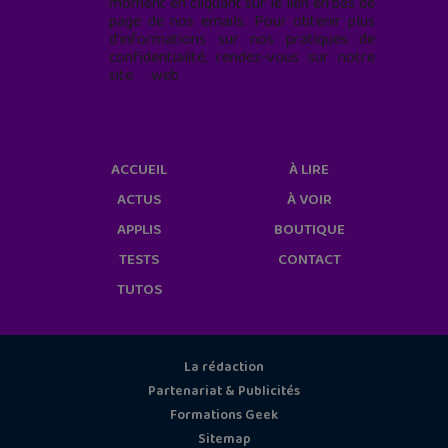
moment en cliquant sur le lien en bas de
page de nos emails. Pour obtenir plus
d'informations sur nos pratiques de
confidentialité, rendez-vous sur notre
site web
geekjunior.fr/informations-
cookies/
ACCUEIL
À LIRE
ACTUS
À VOIR
APPLIS
BOUTIQUE
TESTS
CONTACT
TUTOS
La rédaction
Partenariat & Publicités
Formations Geek
Sitemap