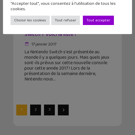
"Accepter tout", vous consentez à l'utilisation de tous les
cookies.
Choisir les cookies
Tout refuser
Tout accepter
Quels jeux prévus sur la Nintendo
Switch ? Voici la liste !
17 janvier 2017
La Nintendo Switch s'est présentée au
monde il y a quelques jours. Mais quels jeux
sont-ils prévus sur cette nouvelle console
pour cette année 2017 ! Lors de la
présentation de la semaine dernière,
Nintendo nous
1
2
3