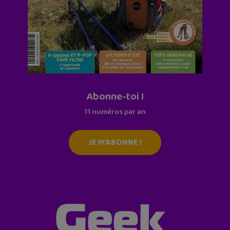
Abonne-toi !
11 numéros par an
JE M'ABONNE !