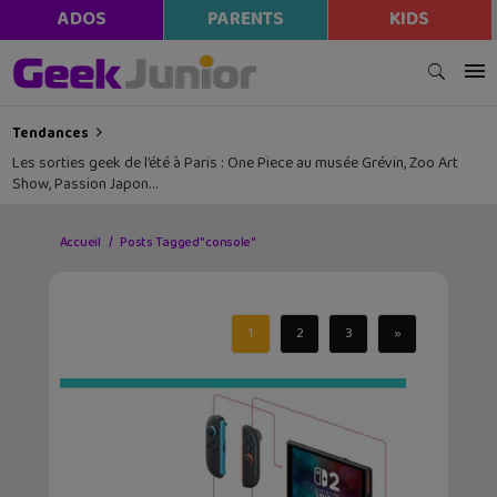
ADOS
PARENTS
KIDS
Tendances
Les sorties geek de l’été à Paris : One Piece au musée Grévin, Zoo Art
Show, Passion Japon…
Accueil
Posts Tagged "console"
1
2
3
»