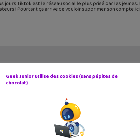
s jours Tiktok est le réseau social le plus prisé par les jeunes
sateurs ! Pourtant ça arrive de vouloir supprimer son compte, ici
Geek Junior utilise des cookies (sans pépites de
chocolat)