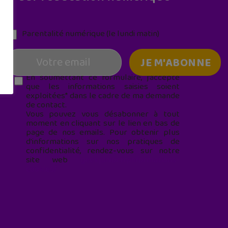
Parentalité numérique (le lundi matin)
En soumettant ce formulaire, j’accepte
que les informations saisies soient
exploitées* dans le cadre de ma demande
de contact.
Vous pouvez vous désabonner à tout
moment en cliquant sur le lien en bas de
page de nos emails. Pour obtenir plus
d'informations sur nos pratiques de
confidentialité, rendez-vous sur notre
site web
geekjunior.fr/informations-
cookies/