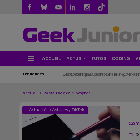
ACCUEIL
TUTOS
CODING
ACTUS
A
Tendances
Les sorties geek de l’été à Paris : One Pie
Accueil
Posts Tagged "Compte"
Actualités
/
Astuces
/
TikTok
Comm
18