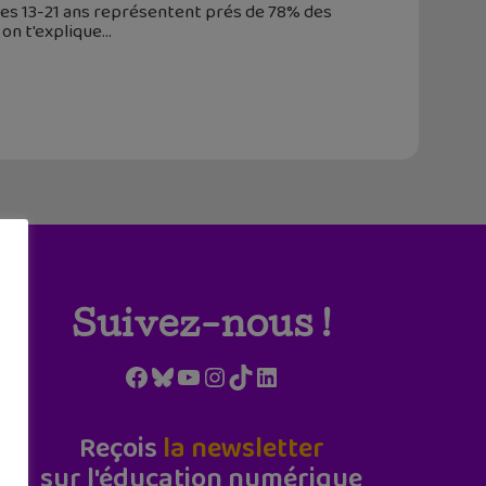
, les 13-21 ans représentent prés de 78% des
 on t'explique
Suivez-nous !
Facebook
Bluesky
YouTube
Instagram
TikTok
LinkedIn
Reçois
la newsletter
sur l'éducation numérique