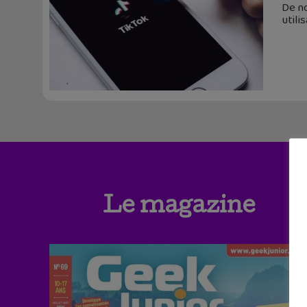
De no
utili
Le magazine