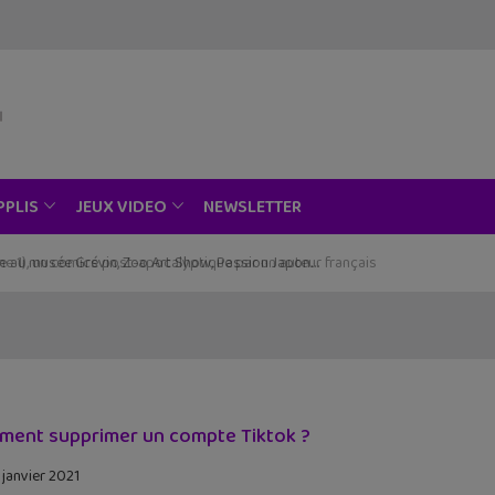
NEWSLETTER
PPLIS
JEUX VIDEO
ce au musée Grévin, Zoo Art Show, Passion Japon…
ent supprimer un compte Tiktok ?
 janvier 2021