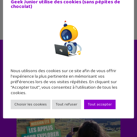
Geek Junior utilise des cookies (sans pépites de
chaîne (belge) dédiée
chocolat)
Le magazine
Nous utilisons des cookies sur ce site afin de vous offrir
l'expérience la plus pertinente en mémorisant vos
préférences lors de vos visites répétées. En cliquant sur
"Accepter tout", vous consentez à l'utilisation de tous les
cookies.
Choisir les cookies
Tout refuser
Tout accepter