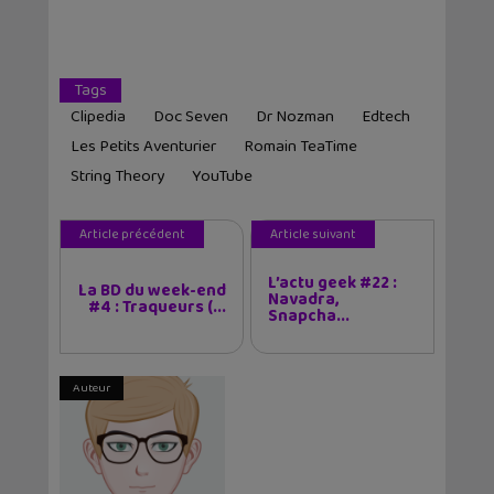
Tags
Clipedia
Doc Seven
Dr Nozman
Edtech
Les Petits Aventurier
Romain TeaTime
String Theory
YouTube
Article précédent
Article suivant
L’actu geek #22 :
La BD du week-end
Navadra,
#4 : Traqueurs (...
Snapcha...
Auteur