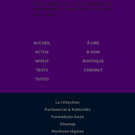
d'informations sur nos pratiques de
confidentialité, rendez-vous sur notre
site web
geekjunior.fr/informations-
cookies/
ACCUEIL
À LIRE
ACTUS
À VOIR
APPLIS
BOUTIQUE
TESTS
CONTACT
TUTOS
La rédaction
Partenariat & Publicités
Formations Geek
Sitemap
Mentions légales