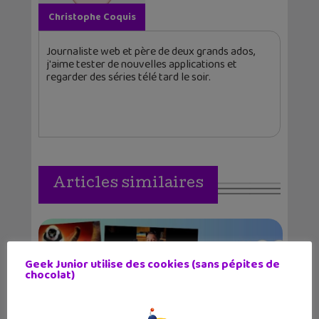
Christophe Coquis
Journaliste web et père de deux grands ados,
j'aime tester de nouvelles applications et
regarder des séries télé tard le soir.
Articles similaires
Geek Junior utilise des cookies (sans pépites de
chocolat)