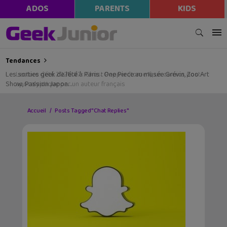
ADOS
PARENTS
KIDS
Tendances
Les sorties geek de l’été à Paris : One Piece au musée Grévin, Zoo Art
Show, Passion Japon…
Accueil
Posts Tagged "Chat Replies"