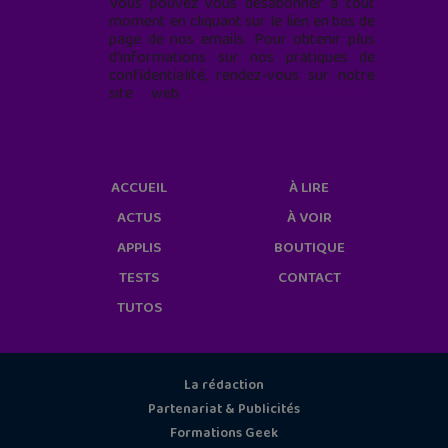
Vous pouvez vous désabonner à tout
moment en cliquant sur le lien en bas de
page de nos emails. Pour obtenir plus
d'informations sur nos pratiques de
confidentialité, rendez-vous sur notre
site web
geekjunior.fr/informations-
cookies/
ACCUEIL
À LIRE
ACTUS
À VOIR
APPLIS
BOUTIQUE
TESTS
CONTACT
TUTOS
La rédaction
Partenariat & Publicités
Formations Geek