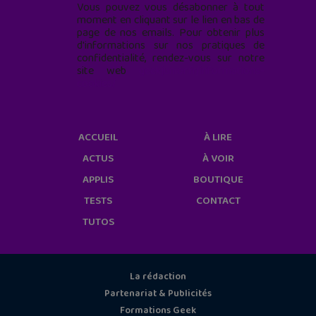
Vous pouvez vous désabonner à tout
moment en cliquant sur le lien en bas de
page de nos emails. Pour obtenir plus
d'informations sur nos pratiques de
confidentialité, rendez-vous sur notre
site web
geekjunior.fr/informations-
cookies/
ACCUEIL
À LIRE
ACTUS
À VOIR
APPLIS
BOUTIQUE
TESTS
CONTACT
TUTOS
La rédaction
Partenariat & Publicités
Formations Geek