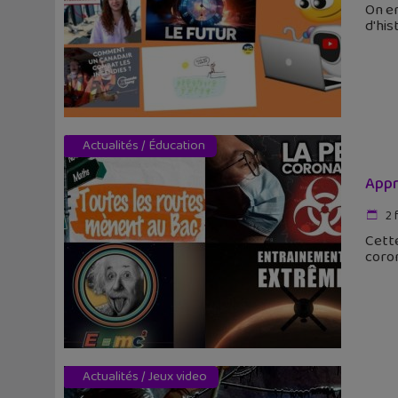
On en
d'his
Actualités
/
Éducation
Appr
2 
Cette
coron
Actualités
/
Jeux video