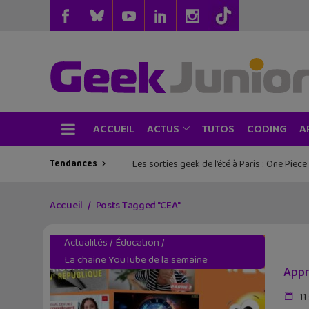
ACCUEIL
TUTOS
CODING
ACTUS
A
Tendances
Les sorties geek de l’été à Paris : One Pie
Accueil
Posts Tagged "CEA"
Actualités
/
Éducation
/
La chaine YouTube de la semaine
Appr
11