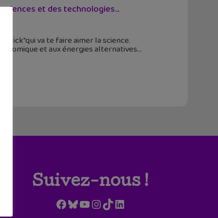
sciences et des technologies...
 click"qui va te faire aimer la science.
ie atomique et aux énergies alternatives
Suivez-nous !
Facebook
Bluesky
YouTube
Instagram
TikTok
LinkedIn