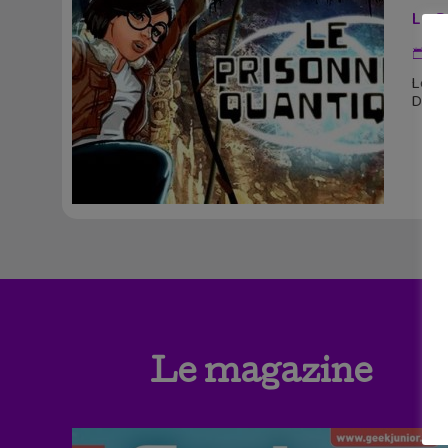
Le P
31
Le Pr
Dével
Le magazine