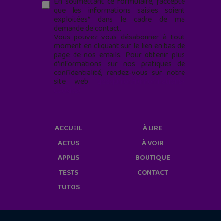
En soumettant ce formulaire, j’accepte
que les informations saisies soient
exploitées* dans le cadre de ma
demande de contact.
Vous pouvez vous désabonner à tout
moment en cliquant sur le lien en bas de
page de nos emails. Pour obtenir plus
d'informations sur nos pratiques de
confidentialité, rendez-vous sur notre
site web
geekjunior.fr/informations-
cookies/
ACCUEIL
À LIRE
ACTUS
À VOIR
APPLIS
BOUTIQUE
TESTS
CONTACT
TUTOS