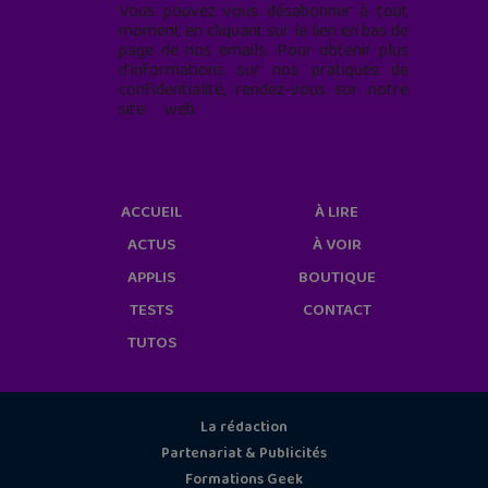
Vous pouvez vous désabonner à tout
moment en cliquant sur le lien en bas de
page de nos emails. Pour obtenir plus
d'informations sur nos pratiques de
confidentialité, rendez-vous sur notre
site web
geekjunior.fr/informations-
cookies/
ACCUEIL
À LIRE
ACTUS
À VOIR
APPLIS
BOUTIQUE
TESTS
CONTACT
TUTOS
La rédaction
Partenariat & Publicités
Formations Geek