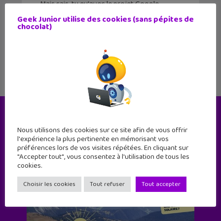
Mais sais-tu qu'avec le projet Google
Cardboard, tu peux fabriquer le tien
Geek Junior utilise des cookies (sans pépites de
pour quelques euros ? Prêt pour une
chocolat)
séance de découpage ? Google Cardboard a
été imaginé par deux
Le magazine
Nous utilisons des cookies sur ce site afin de vous offrir
l'expérience la plus pertinente en mémorisant vos
préférences lors de vos visites répétées. En cliquant sur
"Accepter tout", vous consentez à l'utilisation de tous les
cookies.
Choisir les cookies
Tout refuser
Tout accepter