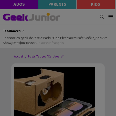
ADOS
PARENTS
KIDS
Tendances
Les sorties geek de l’été à Paris : One Piece au musée Grévin, Zoo Art
Show, Passion Japon…
Accueil
Posts Tagged "Cardboard"