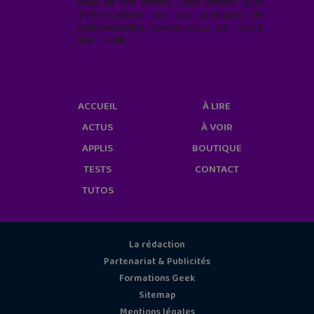
page de nos emails. Pour obtenir plus
d'informations sur nos pratiques de
confidentialité, rendez-vous sur notre
site web
geekjunior.fr/informations-
cookies/
ACCUEIL
À LIRE
ACTUS
À VOIR
APPLIS
BOUTIQUE
TESTS
CONTACT
TUTOS
La rédaction
Partenariat & Publicités
Formations Geek
Sitemap
Mentions légales