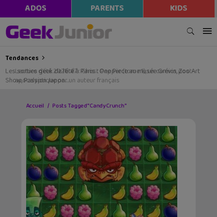
ADOS
PARENTS
KIDS
Tendances
Les sorties geek de l’été à Paris : One Piece au musée Grévin, Zoo Art
Show, Passion Japon…
Accueil
Posts Tagged "Candy Crunch"