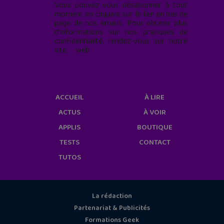
Vous pouvez vous désabonner à tout
moment en cliquant sur le lien en bas de
page de nos emails. Pour obtenir plus
d'informations sur nos pratiques de
confidentialité, rendez-vous sur notre
site web
geekjunior.fr/informations-
cookies/
ACCUEIL
À LIRE
ACTUS
À VOIR
APPLIS
BOUTIQUE
TESTS
CONTACT
TUTOS
La rédaction
Partenariat & Publicités
Formations Geek