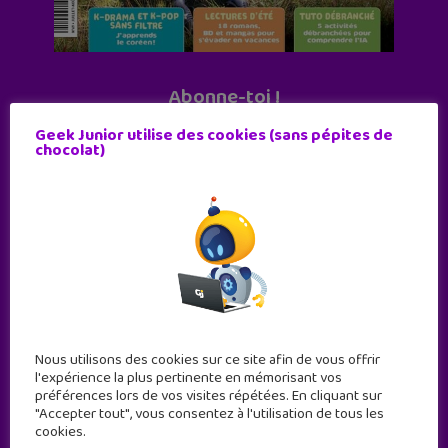
Abonne-toi !
11 numéros par an
Geek Junior utilise des cookies (sans pépites de
chocolat)
JE M'ABONNE !
Nous utilisons des cookies sur ce site afin de vous offrir
l'expérience la plus pertinente en mémorisant vos
préférences lors de vos visites répétées. En cliquant sur
"Accepter tout", vous consentez à l'utilisation de tous les
cookies.