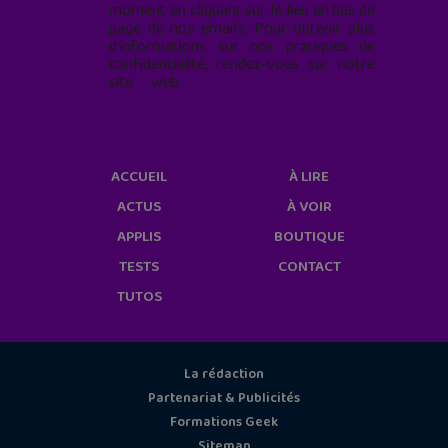
moment en cliquant sur le lien en bas de
page de nos emails. Pour obtenir plus
d'informations sur nos pratiques de
confidentialité, rendez-vous sur notre
site web
geekjunior.fr/informations-
cookies/
ACCUEIL
À LIRE
ACTUS
À VOIR
APPLIS
BOUTIQUE
TESTS
CONTACT
TUTOS
La rédaction
Partenariat & Publicités
Formations Geek
Sitemap