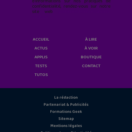
d'informations sur nos pratiques de
confidentialité, rendez-vous sur notre
site web
geekjunior.fr/informations-
cookies/
ACCUEIL
À LIRE
ACTUS
À VOIR
APPLIS
BOUTIQUE
TESTS
CONTACT
TUTOS
La rédaction
Partenariat & Publicités
Formations Geek
Sitemap
Mentions légales