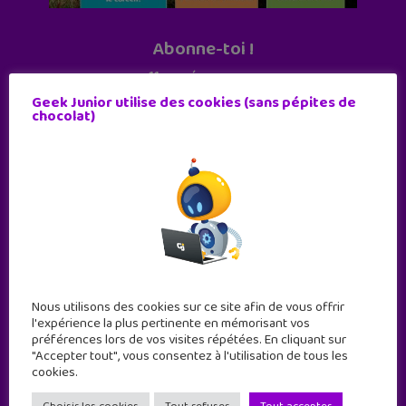
Abonne-toi !
11 numéros par an
Geek Junior utilise des cookies (sans pépites de
chocolat)
JE M'ABONNE !
Nous utilisons des cookies sur ce site afin de vous offrir
l'expérience la plus pertinente en mémorisant vos
préférences lors de vos visites répétées. En cliquant sur
"Accepter tout", vous consentez à l'utilisation de tous les
cookies.
Geek Junior est le premier site de culture numérique
à destination des adolescents.