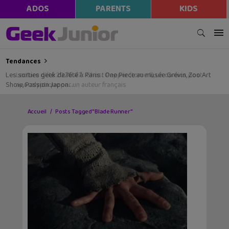
ADOS
PARENTS
KIDS
Tendances
Les sorties geek de l’été à Paris : One Piece au musée Grévin, Zoo Art
Show, Passion Japon…
Accueil
Posts Tagged "Blade Runner"