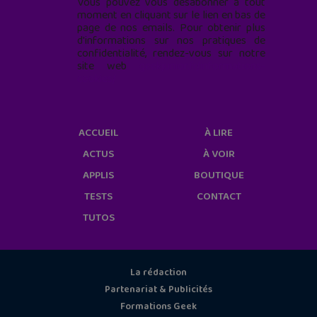
Vous pouvez vous désabonner à tout
moment en cliquant sur le lien en bas de
page de nos emails. Pour obtenir plus
d'informations sur nos pratiques de
confidentialité, rendez-vous sur notre
site web
geekjunior.fr/informations-
cookies/
ACCUEIL
À LIRE
ACTUS
À VOIR
APPLIS
BOUTIQUE
TESTS
CONTACT
TUTOS
La rédaction
Partenariat & Publicités
Formations Geek