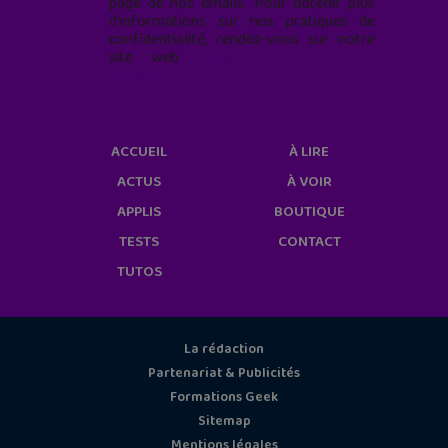
page de nos emails. Pour obtenir plus
d'informations sur nos pratiques de
confidentialité, rendez-vous sur notre
site web
geekjunior.fr/informations-
cookies/
ACCUEIL
À LIRE
ACTUS
À VOIR
APPLIS
BOUTIQUE
TESTS
CONTACT
TUTOS
La rédaction
Partenariat & Publicités
Formations Geek
Sitemap
Mentions légales