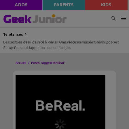
ADOS
PARENTS
KIDS
Tendances
Les sorties geek de l’été à Paris : One Piece au musée Grévin, Zoo Art
Show, Passion Japon…
Accueil
Posts Tagged "BeReal"