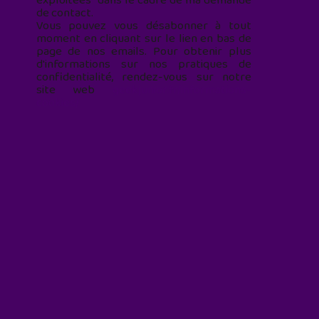
exploitées* dans le cadre de ma demande
de contact.
Vous pouvez vous désabonner à tout
moment en cliquant sur le lien en bas de
page de nos emails. Pour obtenir plus
d'informations sur nos pratiques de
confidentialité, rendez-vous sur notre
site web
geekjunior.fr/informations-
cookies/