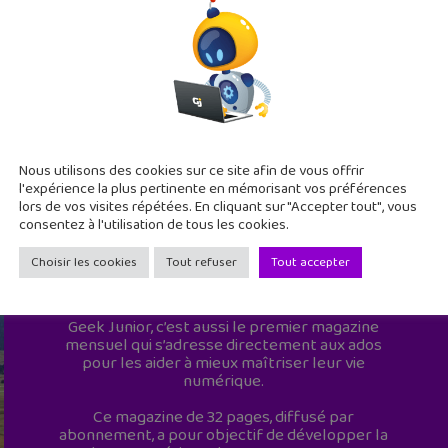
Nous utilisons des cookies sur ce site afin de vous offrir
l'expérience la plus pertinente en mémorisant vos préférences
lors de vos visites répétées. En cliquant sur "Accepter tout", vous
consentez à l'utilisation de tous les cookies.
Choisir les cookies
Tout refuser
Tout accepter
Geek Junior est le premier site de culture
numérique à destination des adolescents.
Geek Junior, c’est aussi le premier magazine
mensuel qui s’adresse directement aux ados
pour les aider à mieux maîtriser leur vie
numérique.
Ce magazine de 32 pages, diffusé par
abonnement, a pour objectif de développer la