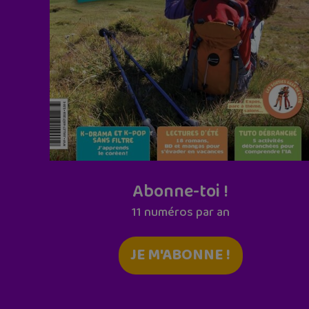
Abonne-toi !
11 numéros par an
JE M'ABONNE !