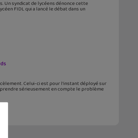
ées. Un syndicat de lycéens dénonce cette
lycéen FIDL qui a lancé le débat dans un
rds
cèlement. Celui-ci est pour l'instant déployé sur
n de prendre sérieusement en compte le problème