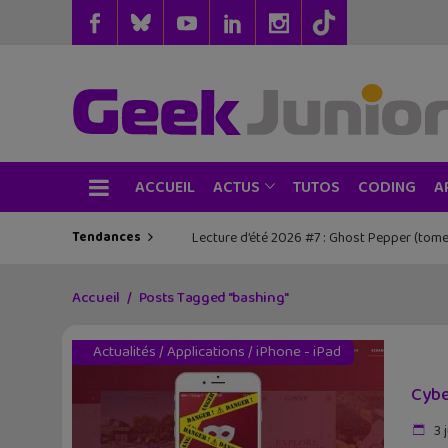
ACCUEIL
TUTOS
CODING
ACTUS
A
Tendances
Lecture d’été 2026 #7 : Ghost Pepper (tome
Accueil
Posts Tagged "bashing"
Actualités
/
Applications
/
iPhone - iPad
Cybe
3 