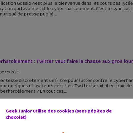
lication Gossip n'est plus la bienvenue dans les cours des lyc
cation qui favoriserait le cyber-harcèlement. C'est le syndicat 
uniqué de presse publié
rharcèlement : Twitter veut faire la chasse aux gros lou
 mars 2015
er teste discrètement un filtre pour lutter contre le cyberhar
our quelques utilisateurs certifiés. Twitter serait-il en trai
yberharcèlement ? En tout cas,
Geek Junior utilise des cookies (sans pépites de
chocolat)