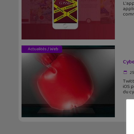
L'app
appli
comm
Actualités
/
Web
Cybe
25
Twitt
iOS p
du c