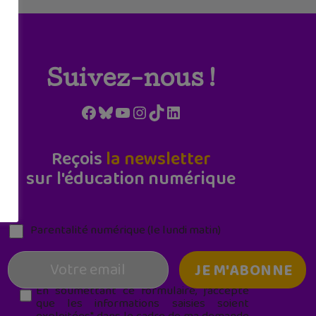
Suivez-nous !
Facebook
Bluesky
YouTube
Instagram
TikTok
LinkedIn
Reçois
la newsletter
sur l'éducation numérique
Parentalité numérique (le lundi matin)
En soumettant ce formulaire, j’accepte
que les informations saisies soient