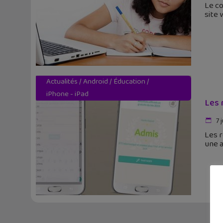
Le co
site
Actualités
/
Android
/
Éducation
/
iPhone - iPad
Les 
7 j
Les r
une a