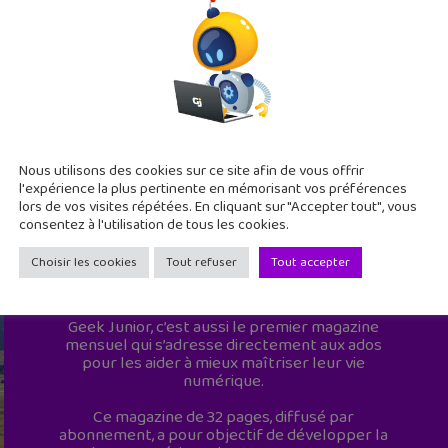
Nous utilisons des cookies sur ce site afin de vous offrir
l'expérience la plus pertinente en mémorisant vos préférences
lors de vos visites répétées. En cliquant sur "Accepter tout", vous
consentez à l'utilisation de tous les cookies.
Choisir les cookies
Tout refuser
Tout accepter
Geek Junior est le premier site de culture
numérique à destination des adolescents.
Geek Junior, c’est aussi le premier magazine
mensuel qui s’adresse directement aux ados
pour les aider à mieux maîtriser leur vie
numérique.
Ce magazine de 32 pages, diffusé par
abonnement, a pour objectif de développer la