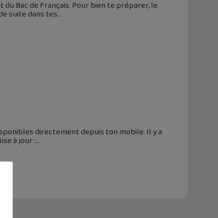
t du Bac de Français. Pour bien te préparer, le
e suite dans tes
sponibles directement depuis ton mobile. Il y a
se à jour :