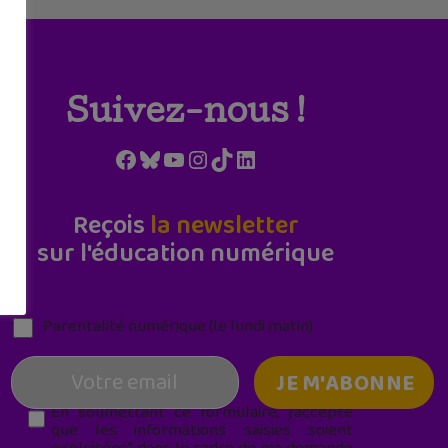
Suivez-nous !
Facebook
Bluesky
YouTube
Instagram
TikTok
LinkedIn
Reçois
la newsletter
sur l'éducation numérique
Parentalité numérique (le lundi matin)
En soumettant ce formulaire, j’accepte
que les informations saisies soient