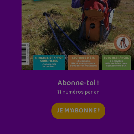
Abonne-toi !
11 numéros par an
JE M'ABONNE !