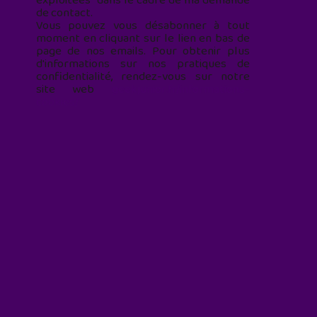
exploitées* dans le cadre de ma demande
de contact.
Vous pouvez vous désabonner à tout
moment en cliquant sur le lien en bas de
page de nos emails. Pour obtenir plus
d'informations sur nos pratiques de
confidentialité, rendez-vous sur notre
site web
geekjunior.fr/informations-
cookies/