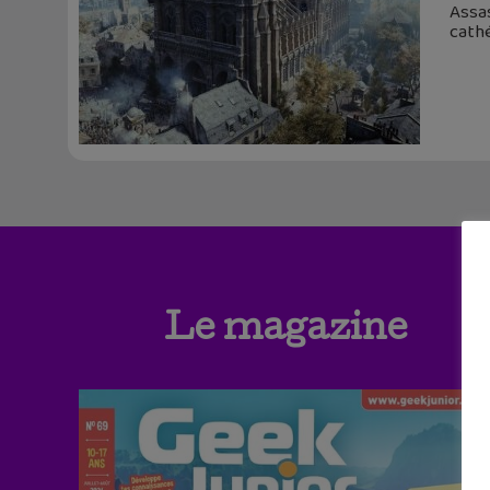
Assas
cathé
Le magazine