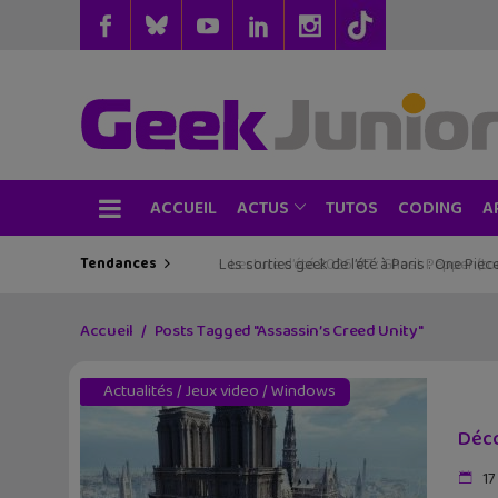
ACCUEIL
TUTOS
CODING
ACTUS
A
Tendances
Les sorties geek de l’été à Paris : One Pie
Accueil
Posts Tagged "Assassin’s Creed Unity"
Actualités
/
Jeux video
/
Windows
Déco
17