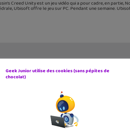
sin’s Creed Unity est un jeu vidéo qui a pour cadre, en partie,
drale, Ubisoft offre le jeu sur PC. Pendant une semaine. Ubiso
Geek Junior utilise des cookies (sans pépites de
chocolat)