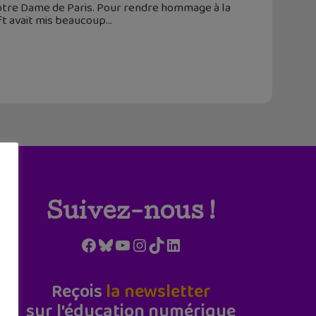
 Notre Dame de Paris. Pour rendre hommage à la
ft avait mis beaucoup
Suivez-nous !
Facebook
Bluesky
YouTube
Instagram
TikTok
LinkedIn
Reçois
la newsletter
sur l'éducation numérique