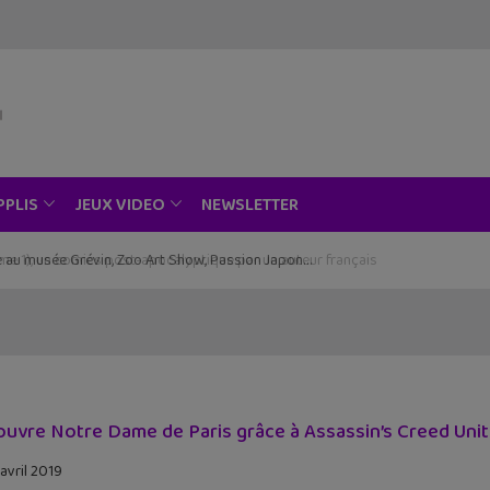
NEWSLETTER
PPLIS
JEUX VIDEO
ce au musée Grévin, Zoo Art Show, Passion Japon…
uvre Notre Dame de Paris grâce à Assassin’s Creed Unity 
 avril 2019