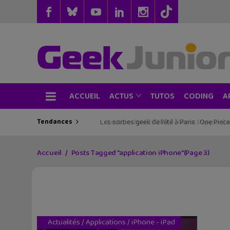
ACCUEIL
TUTOS
CODING
ACTUS
A
Tendances
Les sorties geek de l’été à Paris : One Pie
Accueil
Posts Tagged "application iPhone"
(Page 3)
Actualités
/
Applications
/
iPhone - iPad