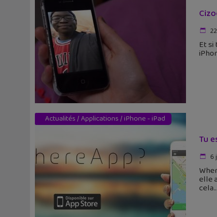
Cizo
22
Et si
iPhon
Actualités
/
Applications
/
iPhone - iPad
Tu e
6 
Where
elle 
cela