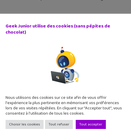
Geek Junior utilise des cookies (sans pépites de
chocolat)
 Ton Flow, l’application pour créer tes morceaux de rap !
 septembre 2015
 adores le rap et que tu veux poser tes propres punchlines sur 
o portatif dans ton smartphone. Pose Ton Flow est une brillante
Nous utilisons des cookies sur ce site afin de vous offrir
l'expérience la plus pertinente en mémorisant vos préférences
lors de vos visites répétées. En cliquant sur "Accepter tout", vous
consentez à l'utilisation de tous les cookies.
Choisir les cookies
Tout refuser
Tout accepter
e Clip et Adobe Voice : deux applications géniales pour 