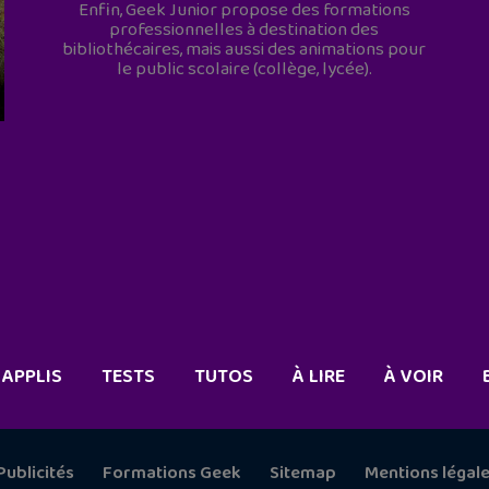
Enfin, Geek Junior propose des formations
professionnelles à destination des
bibliothécaires, mais aussi des animations pour
le public scolaire (collège, lycée).
APPLIS
TESTS
TUTOS
À LIRE
À VOIR
Publicités
Formations Geek
Sitemap
Mentions légal