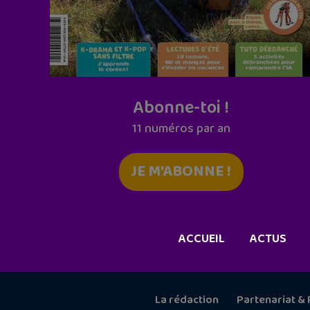
Abonne-toi !
11 numéros par an
JE M'ABONNE !
ACCUEIL
ACTUS
La rédaction
Partenariat & 