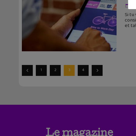
23
Si tu
cons
et t
1
2
3
4
Le magazine