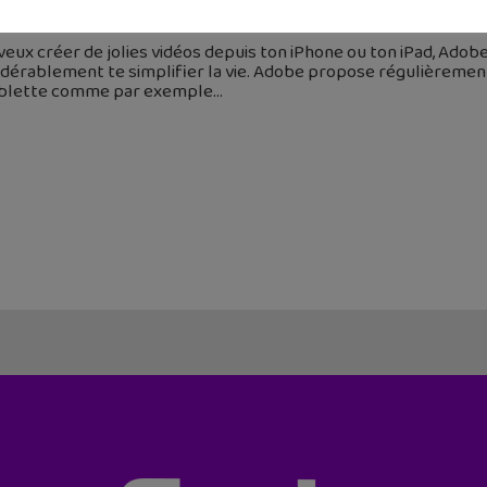
 juin 2015
 veux créer de jolies vidéos depuis ton iPhone ou ton iPad, Ado
idérablement te simplifier la vie. Adobe propose régulièreme
ablette comme par exemple