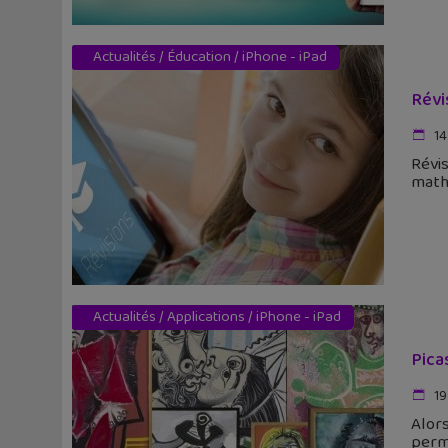
Actualités
/
Éducation
/
iPhone - iPad
Révi
14
Révis
maths
Actualités
/
Applications
/
iPhone - iPad
Pica
19
Alors
perme