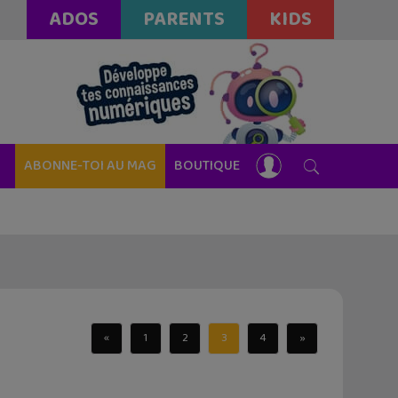
ADOS
PARENTS
KIDS
ABONNE-TOI AU MAG
BOUTIQUE
«
1
2
3
4
»