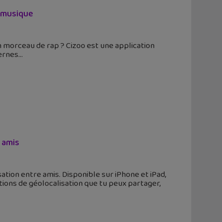
n musique
n morceau de rap ? Cizoo est une application
ternes
 amis
tion entre amis. Disponible sur iPhone et iPad,
utions de géolocalisation que tu peux partager,