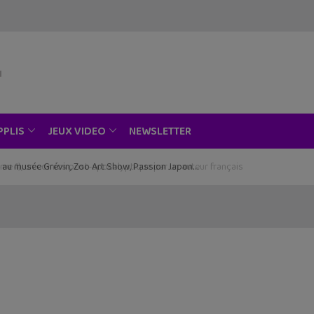
NEWSLETTER
PPLIS
JEUX VIDEO
ce au musée Grévin, Zoo Art Show, Passion Japon…