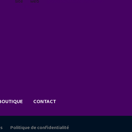
site web
geekjunior.fr/informations-
cookies/
BOUTIQUE
CONTACT
es
Politique de confidentialité