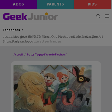
ADOS
PARENTS
KIDS
Tendances
Les sorties geek de l’été à Paris : One Piece au musée Grévin, Zoo Art
Show, Passion Japon…
Accueil
Posts Tagged "Amélie Flechais"