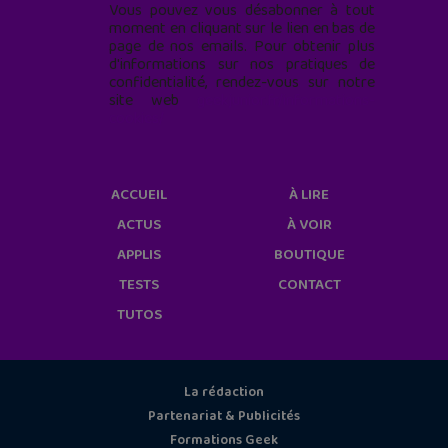
Vous pouvez vous désabonner à tout
moment en cliquant sur le lien en bas de
page de nos emails. Pour obtenir plus
d'informations sur nos pratiques de
confidentialité, rendez-vous sur notre
site web
geekjunior.fr/informations-
cookies/
ACCUEIL
À LIRE
ACTUS
À VOIR
APPLIS
BOUTIQUE
TESTS
CONTACT
TUTOS
La rédaction
Partenariat & Publicités
Formations Geek