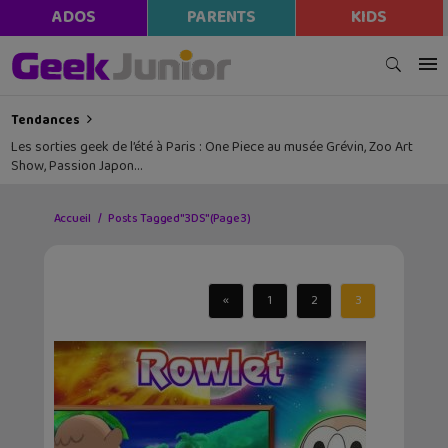
ADOS
PARENTS
KIDS
Tendances
Les sorties geek de l’été à Paris : One Piece au musée Grévin, Zoo Art
Show, Passion Japon…
Accueil
Posts Tagged "3DS"
(Page 3)
«
1
2
3