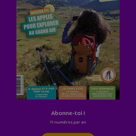
Abonne-toi !
11 numéros par an