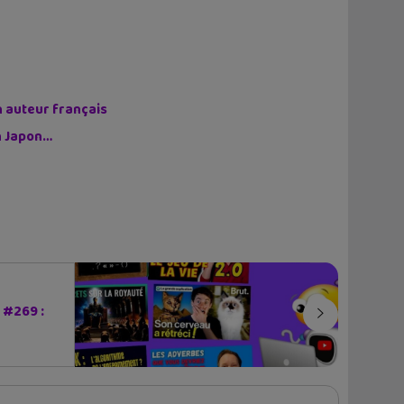
n auteur français
on Japon…
#269 :