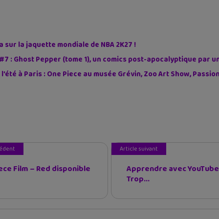
sur la jaquette mondiale de NBA 2K27 !
#7 : Ghost Pepper (tome 1), un comics post-apocalyptique par u
 l’été à Paris : One Piece au musée Grévin, Zoo Art Show, Passi
cédent
Article suivant
ece Film – Red disponible
Apprendre avec YouTube 
Trop...