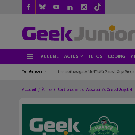
ACCUEIL
TUTOS
CODING
ACTUS
A
Tendances
Les sorties geek de l’été à Paris : One Pie
Accueil
À lire
Sortie comics : Assassin’s Creed Sujet 4