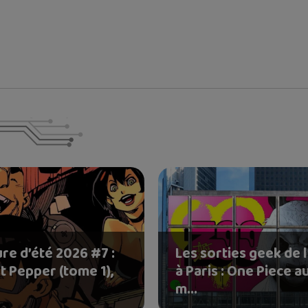
re d’été 2026 #7 :
Les sorties geek de l
t Pepper (tome 1),
à Paris : One Piece a
m...