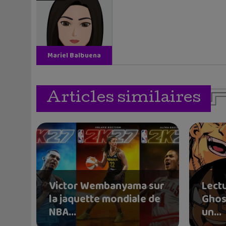
Mariel Balbuena
Vallejos
Articles similaires
Victor Wembanyama sur
Lectu
la jaquette mondiale de
Ghos
NBA...
un...