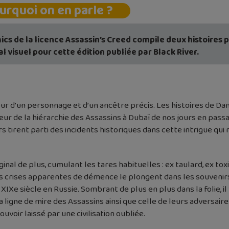
urquoi on en parle ?
cs de la licence Assassin’s Creed compile deux histoires p
l visuel pour cette édition publiée par Black River.
tour d’un personnage et d’un ancêtre précis. Les histoires de Da
 cœur de la hiérarchie des Assassins à Dubaï de nos jours en pass
urs tirent parti des incidents historiques dans cette intrigue qu
inal de plus, cumulant les tares habituelles : ex taulard, ex t
 crises apparentes de démence le plongent dans les souvenirs 
IXe siècle en Russie. Sombrant de plus en plus dans la folie, il
a ligne de mire des Assassins ainsi que celle de leurs adversair
voir laissé par une civilisation oubliée.