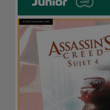
/
/
À lire
Actualités
BD