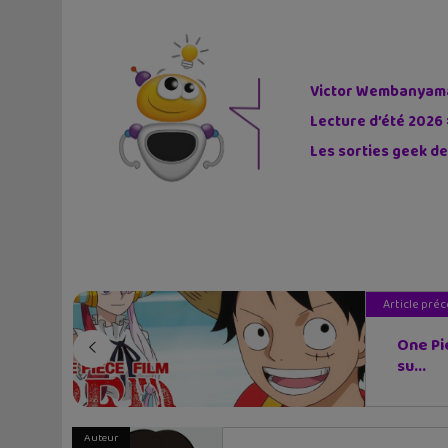
Victor Wembanyama 
Lecture d’été 2026 
Les sorties geek de
Article pré
One Pi
su...
Auteur