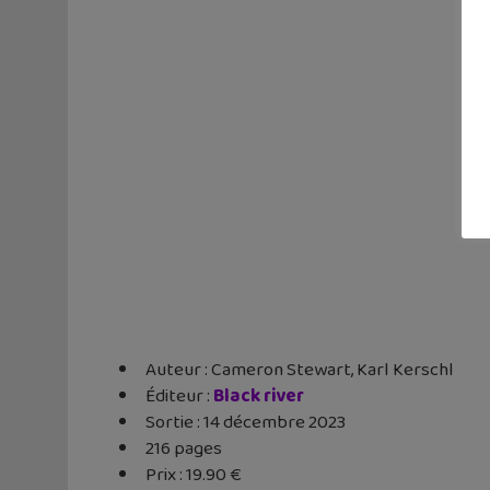
Auteur : Cameron Stewart, Karl Kerschl
Éditeur ‏: ‎
Black river
Sortie : 14 décembre 2023
216 pages
Prix : 19.90 €