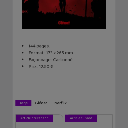
144 pages.
Format : 173 x 265 mm
Façonnage : Cartonné
Prix : 12.50 €
Tags
Glénat
Netflix
Article précédent
Article suivant