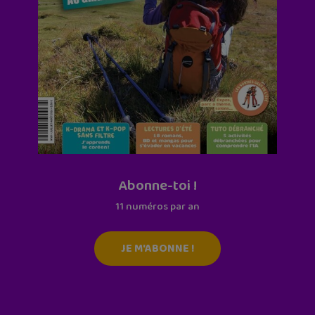
Abonne-toi !
11 numéros par an
JE M'ABONNE !