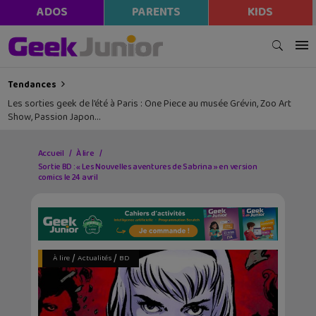
ADOS
PARENTS
KIDS
Tendances
Les sorties geek de l’été à Paris : One Piece au musée Grévin, Zoo Art
Show, Passion Japon…
Accueil
À lire
Sortie BD : « Les Nouvelles aventures de Sabrina » en version
comics le 24 avril
/
/
À lire
Actualités
BD